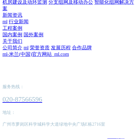
机房建设及动环监测
分支组网及移动办公
智能化组网解决方
案
新闻资讯
ml
行业新闻
工程案例
国内案例
国外案例
关于我们
公司简介
ml
荣誉资质
发展历程
合作品牌
ml-米兰(中国)官方网站_ml.com
ml-米兰(中国)官方网站_ml.com
服务热线：
020-87566596
地址：
广州市萝岗区科学城科学大道绿地中央广场E栋2716室
版权所有：ml-米兰(中国)官方网站_ml.com
SEO标签